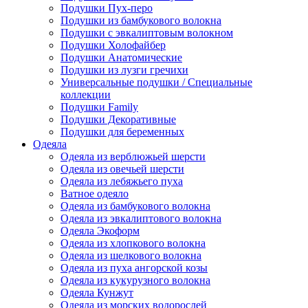
Подушки Пух-перо
Подушки из бамбукового волокна
Подушки с эвкалиптовым волокном
Подушки Холофайбер
Подушки Анатомические
Подушки из лузги гречихи
Универсальные подушки / Специальные
коллекции
Подушки Family
Подушки Декоративные
Подушки для беременных
Одеяла
Одеяла из верблюжьей шерсти
Одеяла из овечьей шерсти
Одеяла из лебяжьего пуха
Ватное одеяло
Одеяла из бамбукового волокна
Одеяла из эвкалиптового волокна
Одеяла Экоформ
Одеяла из хлопкового волокна
Одеяла из шелкового волокна
Одеяла из пуха ангорской козы
Одеяла из кукурузного волокна
Одеяла Кунжут
Одеяла из морских водорослей