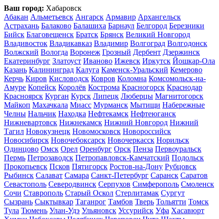
Ваш город:
Хабаровск
Абакан
Альметьевск
Ангарск
Армавир
Архангельск
Астрахань
Балаково
Балашиха
Барнаул
Белгород
Березники
Бийск
Благовещенск
Братск
Брянск
Великий Новгород
Владивосток
Владикавказ
Владимир
Волгоград
Волгодонск
Волжский
Вологда
Воронеж
Грозный
Дербент
Дзержинск
Екатеринбург
Златоуст
Иваново
Ижевск
Иркутск
Йошкар-Ола
Казань
Калининград
Калуга
Каменск-Уральский
Кемерово
Керчь
Киров
Кисловодск
Ковров
Коломна
Комсомольск-на-
Амуре
Копейск
Королёв
Кострома
Красногорск
Краснодар
Красноярск
Курган
Курск
Липецк
Люберцы
Магнитогорск
Майкоп
Махачкала
Миасс
Мурманск
Мытищи
Набережные
Челны
Нальчик
Находка
Нефтекамск
Нефтеюганск
Нижневартовск
Нижнекамск
Нижний Новгород
Нижний
Тагил
Новокузнецк
Новомосковск
Новороссийск
Новосибирск
Новочебоксарск
Новочеркасск
Норильск
Одинцово
Омск
Орел
Оренбург
Орск
Пенза
Первоуральск
Пермь
Петрозаводск
Петропавловск-Камчатский
Подольск
Прокопьевск
Псков
Пятигорск
Ростов-на-Дону
Рубцовск
Рыбинск
Салават
Самара
Санкт-Петербург
Саранск
Саратов
Севастополь
Северодвинск
Серпухов
Симферополь
Смоленск
Сочи
Ставрополь
Старый Оскол
Стерлитамак
Сургут
Сызрань
Сыктывкар
Таганрог
Тамбов
Тверь
Тольятти
Томск
Тула
Тюмень
Улан-Удэ
Ульяновск
Уссурийск
Уфа
Хасавюрт