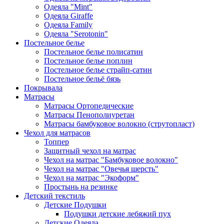
Одеяла "Mint"
Одеяла Giraffe
Одеяла Family
Одеяла "Serotonin"
Постельное белье
Постельное белье полисатин
Постельное белье поплин
Постельное белье страйп-сатин
Постельное бельё бязь
Покрывала
Матрасы
Матрасы Ортопедические
Матрасы Пенополиуретан
Матрасы бамбуковое волокно (струтопласт)
Чехол для матрасов
Топпер
Защитный чехол на матрас
Чехол на матрас "Бамбуковое волокно"
Чехол на матрас "Овечья шерсть"
Чехол на матрас "Экоформ"
Простынь на резинке
Детский текстиль
Детские Подушки
Подушки детские лебяжий пух
Детские Одеяла